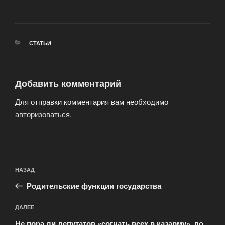
РУБРИКИ
СТАТЬИ
Добавить комментарий
Для отправки комментария вам необходимо
авторизоваться
.
Навигация
Предыдущая
НАЗАД
по
запись:
записям
Родительские функции государства
Следующая
ДАЛЕЕ
запись
Не пора ли депутатов «согнать всех в казарму», по