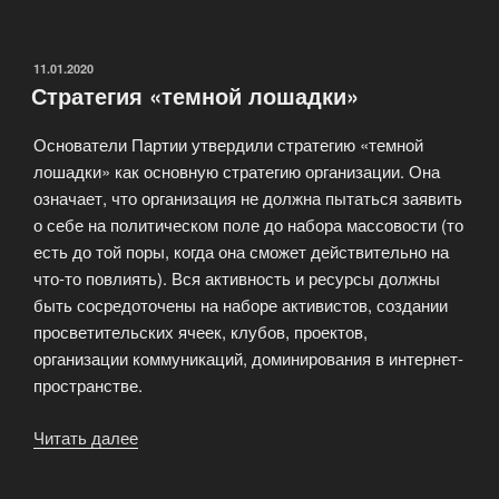
политической
работы»
ОПУБЛИКОВАНО
11.01.2020
Стратегия «темной лошадки»
Основатели Партии утвердили стратегию «темной
лошадки» как основную стратегию организации. Она
означает, что организация не должна пытаться заявить
о себе на политическом поле до набора массовости (то
есть до той поры, когда она сможет действительно на
что-то повлиять). Вся активность и ресурсы должны
быть сосредоточены на наборе активистов, создании
просветительских ячеек, клубов, проектов,
организации коммуникаций, доминирования в интернет-
пространстве.
Читать далее
«Стратегия
«темной
лошадки»»