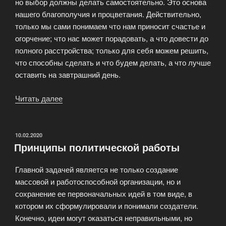
но выбор должны делать самостоятельно. Это основа
нашего благополучия и процветания. Действительно,
только мы сами понимаем что нам приносит счастье и
огорчение; что нас может порадовать, а что довести до
полного расстройства; только для себя можем решить,
что способны сделать и что будем делать, а что лучше
оставить на завтрашний день.
Читать далее
«Свобода
является
основой
благополучия
ОПУБЛИКОВАНО
10.02.2020
Принципы политической работы
и
процветания!»
Главной задачей является не только создание
массовой и работоспособной организации, но и
сохранение ее первоначальных идей в том виде, в
котором их сформулировали и понимали создатели.
Конечно, идеи могут оказаться неправильными, но