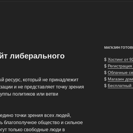
МАГАЗИН ГОТОВ
сайт либерального
$
Хостинг от 9
$
Регистрация
$
Облачные с
$
Магазин дом
ный ресурс, который не принадлежит
$
Бесплатный
зации и не представляет точку зрения
руппы политиков или ветви
едино точки зрения всех людей,
ть благополучное общество и сильное
гут только свободные люди в