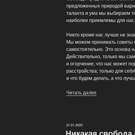
предложенных природой вариа
таланта и ума мы выбираем т
наиболее приемлемы для нас
Никто кроме нас лучше не зна
Мы можем принимать советы о
самостоятельно. Это основа н
Действительно, только мы сам
и огорчение; что нас может по
расстройства; только для себ
и что будем делать, а что луч
Читать далее
«Свобода
является
основой
благополучия
и
ОПУБЛИКОВАНО
21.01.2020
процветания!»
Никакая свобода