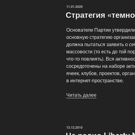
права
ОПУБЛИКОВАНО
11.01.2020
высказывать
Стратегия «темн
свою
точку
Основатели Партии утвердили
зрения»
основную стратегию организац
должна пытаться заявить о се
массовости (то есть до той по
что-то повлиять). Вся активн
сосредоточены на наборе акти
ячеек, клубов, проектов, орг
в интернет-пространстве.
Читать далее
«Стратегия
«темной
лошадки»»
ОПУБЛИКОВАНО
13.12.2010