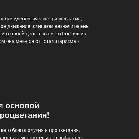
 даже идеологические разногласия,
ное движение, слишком незначительны
 и главной целью вывести Россию из
ом она мечется от тоталитаризма к
я основой
процветания!
шего благополучия и процветания.
ность самостоятельного выбора из