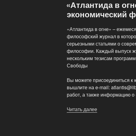
знаменитый
«Атлантида в огн
подкаст
экономический 
«Отличное
Мнение»»
«Атлантида в огне» – ежемес
философский журнал в которо
серьезными статьями о совре
философии. Каждый выпуск ж
нескольким тезисам програм
Свободы
Вы можете присоединиться к к
вышлите на e-mail: atlantis@li
работ, а также информацию о
Читать далее
««Атлантида
в
огне»
–