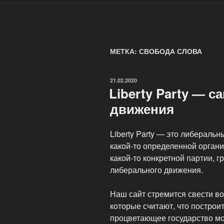
МЕТКА: СВОБОДА СЛОВА
ОПУБЛИКОВАНО
21.02.2020
Liberty Party — 
движения
Liberty Party — это либераль
какой-то определенной органи
какой-то конкретной партии, г
либерального движения.
Наш сайт стремится свести во
которые считают, что построи
процветающее государство мо