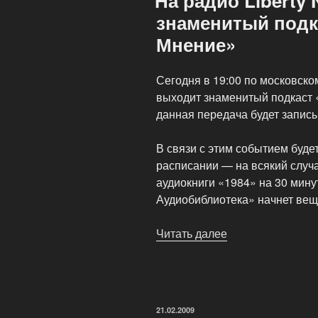
На радио Liberty
знаменитый подк
Мнение»
Сегодня в 19:00 по московско
выходит знаменитый подкаст
данная передача будет запис
В связи с этим событием буде
расписании — на всякий случ
аудиокниги «1984» на 30 мину
Аудиобиблиотека» начнет веща
Читать далее
«На
радио
Liberty
News
выходит
ОПУБЛИКОВАНО
21.02.2009