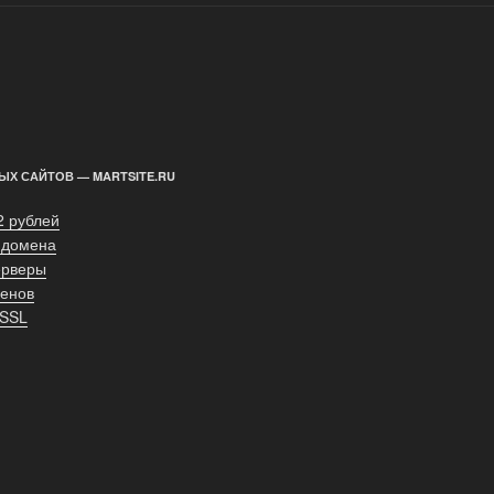
ЫХ САЙТОВ — MARTSITE.RU
2 рублей
 домена
ерверы
енов
 SSL