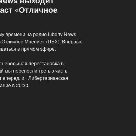
 News выходит
аст «Отличное
му времени на радио Liberty News
 «Отличное Мнение» (ПБХ). Впервые
ываться в прямом эфире.
т небольшая перестановка в
ай мы перенесли третью часть
т вперед, и «Либертарианская
ние в 20:30.