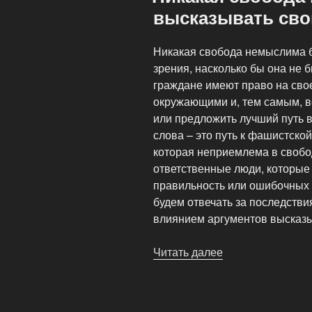
высказывать сво
Никакая свобода немыслима б
зрения, насколько бы она не 
граждане имеют право на свое
окружающими и, тем самым, в
или предложить лучший путь 
слова – это путь к фашистско
которая неприемлема в свобо
ответственные люди, которые
правильность или ошибочных 
будем отвечать за последстви
влиянием аргументов высказы
Читать далее
«Никакая
свобода
немыслима
без