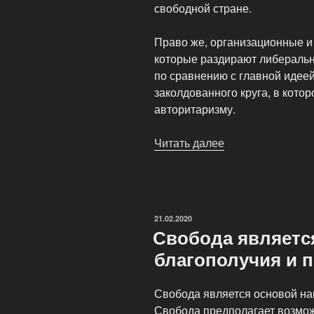
свободной стране.
Право же, организационные и
которые раздирают либераль
по сравнению с главной идеей
заколдованного круга, в котор
авторитаризму.
Читать далее
«Liberty
Party
—
сайт
либерального
ОПУБЛИКОВАНО
21.02.2020
движения»
Свобода являетс
благополучия и 
Свобода является основой на
Свобода предполагает возмож