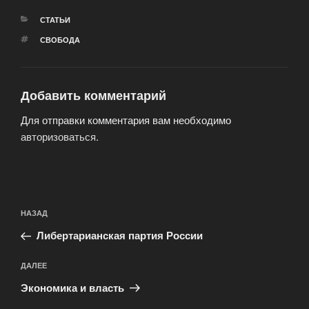
РУБРИКИ
СТАТЬИ
МЕТКИ
СВОБОДА
Добавить комментарий
Для отправки комментария вам необходимо
авторизоваться
.
Навигация
Предыдущая
НАЗАД
по
запись:
записям
Либертарианская партия России
Следующая
ДАЛЕЕ
запись
Экономика и власть