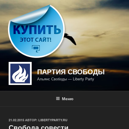
Перейти
к
содержимому
ПАРТИЯ СВОБОДЫ
Альянс Свободы — Liberty Party
Меню
ОПУБЛИКОВАНО
21.02.2015
АВТОР:
LIBERTYPARTY.RU
Свобода совести