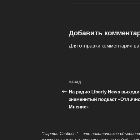
Добавить коммента
Для отправки комментария в
Навигация
Предыдущая
НАЗАД
по
запись:
На радио Liberty News выходи
записям
знаменитый подкаст «Отличн
Мнение»
"Партия Свободы" – это политическое объединен
взглядов, таких как ответственная свобода, з