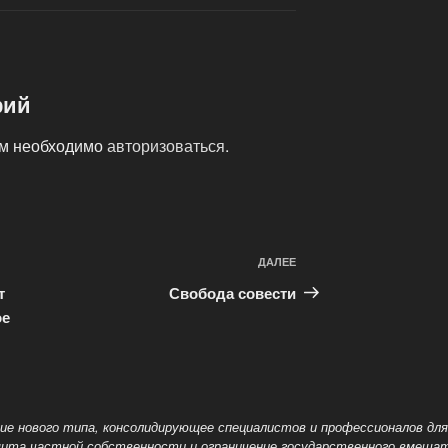
рий
ам необходимо
авторизоваться
.
ДАЛЕЕ
Следующая
запись
т
Свобода совести
ое
ие нового типа, консолидирующее специалистов и профессионалов для
ащита частной собственности и ограничение государственного вмеша