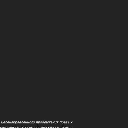
 целенаправленного продвижения правых
тельства в экономическую сферу. Наша