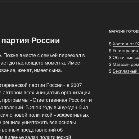
МАГАЗИН ГОТОВ
 партия России
$
Хостинг от 9
$
Регистрация
. Позже вместе с семьей переехал в
$
Облачные с
вает до настоящего момента. Имеет
$
Магазин дом
вание, женат, имеет сына.
$
Бесплатный
тарианской партии России» в 2007
я автором всех инициатив организации,
, программы «Ответственная Россия» и
аявлений. В 2010 году вынужден был
ласия с новой политикой «эффективных
е решили уничтожить все основы
ственных представлений об
м виденье задач политической