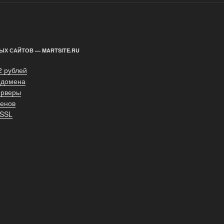
ЫХ САЙТОВ — MARTSITE.RU
2 рублей
 домена
ерверы
енов
 SSL