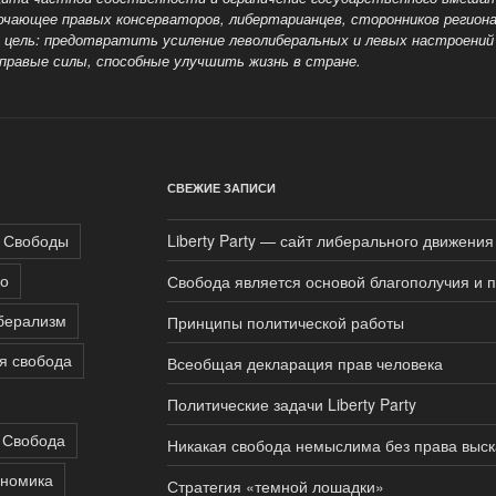
ючающее правых консерваторов, либертарианцев, сторонников регион
 цель: предотвратить усиление леволиберальных и левых настроений
 правые
силы, способные улучшить жизнь в стране.
СВЕЖИЕ ЗАПИСИ
 Свободы
Liberty Party — сайт либерального движения
во
Свобода является основой благополучия и 
берализм
Принципы политической работы
я свобода
Всеобщая декларация прав человека
Политические задачи Liberty Party
Свобода
Никакая свобода немыслима без права выск
ономика
Стратегия «темной лошадки»